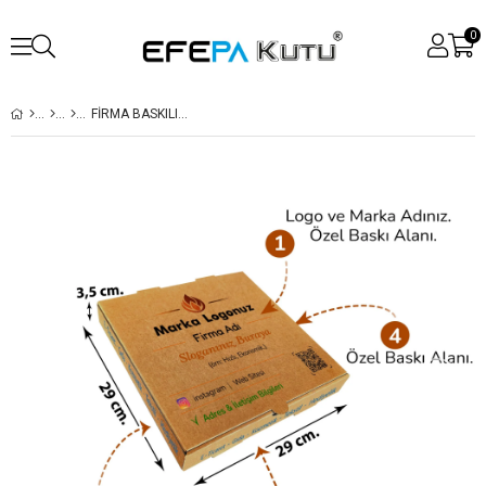
0
FIRMA BASKILI KRAFT KUTU 29X29X3,5 CM
›