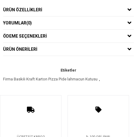
ÜRÜN ÖZELLIKLERI
YORUMLAR
(0)
ÖDEME SEÇENEKLERI
ÜRÜN ÖNERILERI
Etiketler
Firma Baskılı Kraft Karton Pizza Pide lahmacun Kutusu
,
ÜCRETSİZ KARGO
% 100 ORİJİNAL