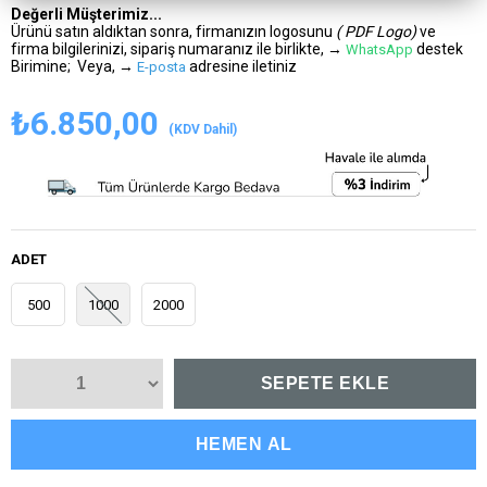
Değerli Müşterimiz...
Ürünü satın aldıktan sonra, firmanızın logosunu
( PDF Logo)
ve
firma bilgilerinizi, sipariş numaranız ile birlikte,
→
destek
WhatsApp
Birimine; Veya, →
adresine iletiniz
E-posta
₺6.850,00
(KDV Dahil)
ADET
500
1000
2000