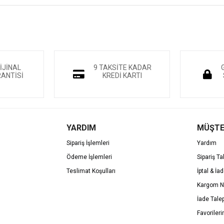
İJİNAL
9 TAKSİTE KADAR
ANTİSİ
KREDİ KARTI
YARDIM
MÜŞTE
Sipariş İşlemleri
Yardım
Ödeme İşlemleri
Sipariş Ta
Teslimat Koşulları
İptal & İad
Kargom N
İade Tale
Favoriler