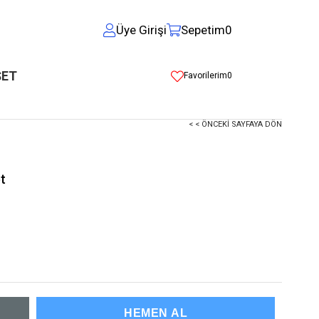
Üye Girişi
Sepetim
0
ŞET
Favorilerim
0
< < ÖNCEKI SAYFAYA DÖN
t