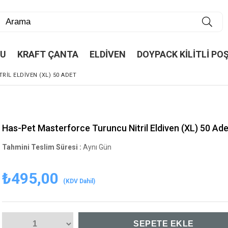
TU
KRAFT ÇANTA
ELDİVEN
DOYPACK KİLİTLİ PO
IL ELDIVEN (XL) 50 ADET
Has-Pet Masterforce Turuncu Nitril Eldiven (XL) 50 Ade
Tahmini Teslim Süresi
:
Aynı Gün
₺495,00
(KDV Dahil)