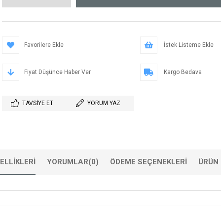
Favorilere Ekle
İstek Listeme Ekle
Fiyat Düşünce Haber Ver
Kargo Bedava
TAVSIYE ET
YORUM YAZ
ELLIKLERI
YORUMLAR
(0)
ÖDEME SEÇENEKLERI
ÜRÜN 