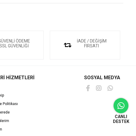
GÜVENLİ ÖDEME
İADE / DEĞİŞİM
SSL GÜVENLİĞİ
FIRSATI
Rİ HİZMETLERİ
SOSYAL MEDYA
kip
e Politikası
erede
CANLI
plerim
DESTEK
im